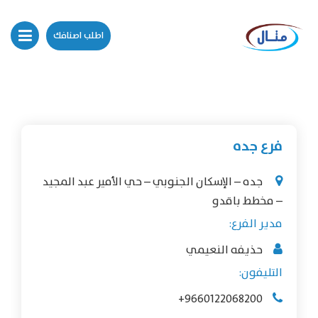
اطلب اصنافك
فرع جده
جده – الإسكان الجنوبي – حي الأمير عبد المجيد
– مخطط باقدو
مدير الفرع:
حذيفه النعيمي
التليفون:
+9660122068200