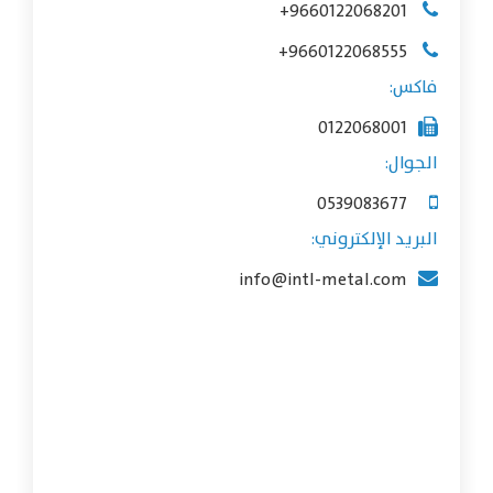
+9660122068201
+9660122068555
فاكس:
0122068001
الجوال:
0539083677
البريد الإلكتروني:
info@intl-metal.com