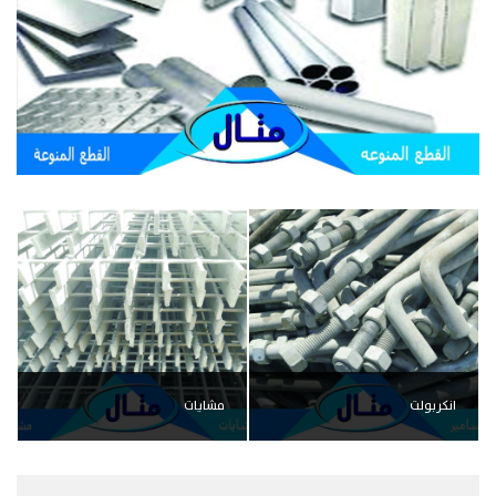
انكربولت
مشايات